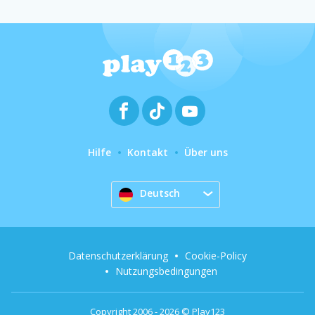
Hilfe
Kontakt
Über uns
Deutsch
Datenschutzerklärung
Cookie-Policy
Nutzungsbedingungen
Copyright 2006 - 2026 © Play123