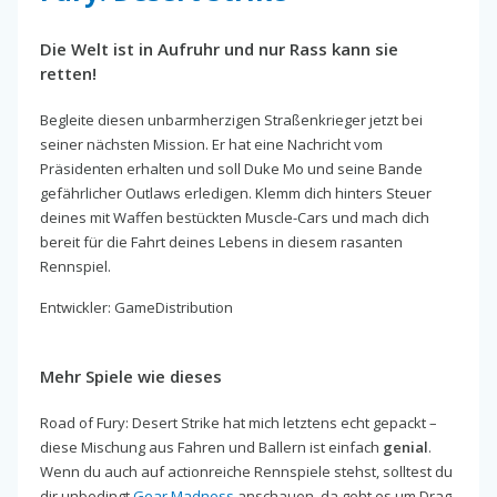
Die Welt ist in Aufruhr und nur Rass kann sie
retten!
Begleite diesen unbarmherzigen Straßenkrieger jetzt bei
seiner nächsten Mission. Er hat eine Nachricht vom
Präsidenten erhalten und soll Duke Mo und seine Bande
gefährlicher Outlaws erledigen. Klemm dich hinters Steuer
deines mit Waffen bestückten Muscle-Cars und mach dich
bereit für die Fahrt deines Lebens in diesem rasanten
Rennspiel.
Entwickler: GameDistribution
Mehr Spiele wie dieses
Road of Fury: Desert Strike hat mich letztens echt gepackt –
diese Mischung aus Fahren und Ballern ist einfach
genial
.
Wenn du auch auf actionreiche Rennspiele stehst, solltest du
dir unbedingt
Gear Madness
anschauen, da geht es um Drag