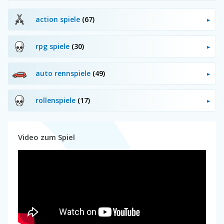
action spiele
(67)
rpg spiele
(30)
auto rennspiele
(49)
rollenspiele
(17)
Video zum Spiel