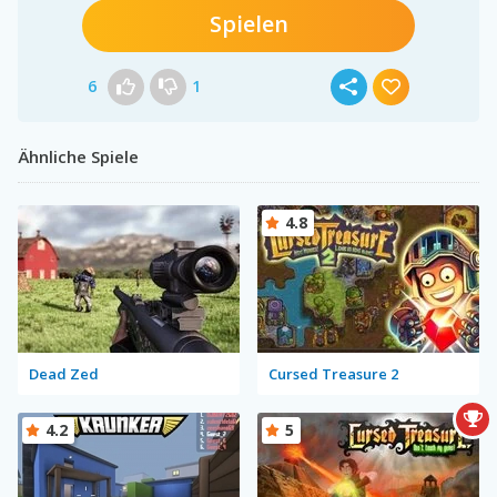
Spielen
6
1
Ähnliche Spiele
4.8
Dead Zed
Cursed Treasure 2
4.2
5