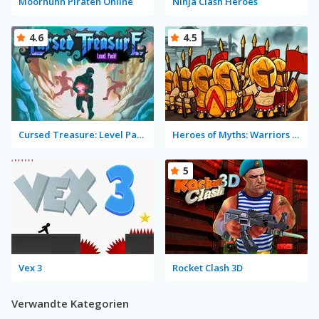
Moorhuhn Piraten Online
Ninja Clash Heroes
4.6
4.5
Cursed Treasure: Level Pack!
Heroes of Myths: Warriors of Gods
5
Vex 3
Rocket Clash 3D
Verwandte Kategorien