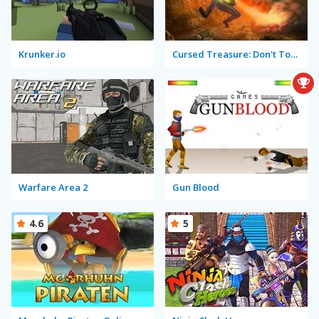
Krunker.io
Cursed Treasure: Don't Touch My Gems!
Warfare Area 2
Gun Blood
4.6
5