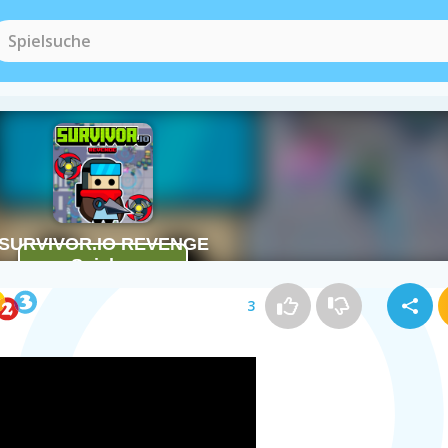
.IO Spiele
(103)
3