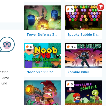
5
Tower Defense Zombies
Spooky Bubble Shooter
5
4.2
e eine
Noob vs 1000 Zombies!
Zombie Killer
 Level
n und
5