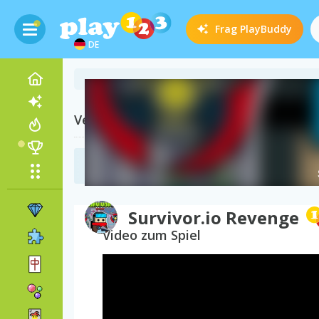
Frag
PlayBuddy
DE
Verwandte Kategorien
Zombie Spiele
(96)
Survivor.io Revenge
Video zum Spiel