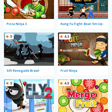
Pizza Ninja 3
Kung Fu Fight: Beat 'Em Up
5
4.3
Sift Renegade Brawl
Fruit Ninja
5
4.5