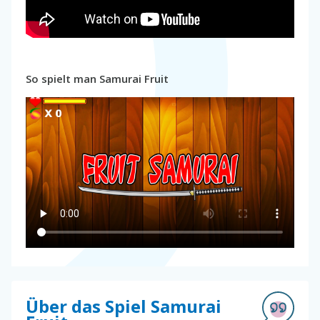
So spielt man Samurai Fruit
Über das Spiel Samurai