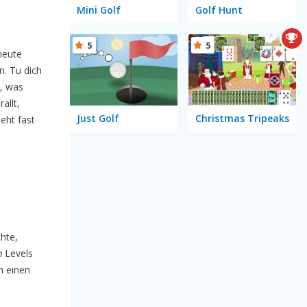
Mini Golf
Golf Hunt
5
5
heute
n. Tu dich
s, was
allt,
Just Golf
Christmas Tripeaks
eht fast
hte,
n
Levels
h einen