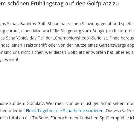
nem schönen Frühlingstag auf den Golfplatz zu
 das Schaf: Baahmy Golf. Shaun hat seinen Schwung geübt und spielt 
ierig darauf, einen Maulwurf (die Steigerung vom Beagle) zu bekomme
s Schaf-Spiel, das Teil der „Champhionsheep“-Serie ist. Finde herau
ndet, einen Traktor trifft oder von der Mütze eines Gartenzwergs abpr
 sind uns nicht sicher, wer diesen Golfplatz entworfen hat, aber es si
igt waren!
aune auf dem Golfplatz. Wer mehr von dem lustigen Schaf sehen möc
hen oder bei
Flock Together die Schafherde sortieren
. Die
verrückte
ch total an die TV-Serie. Für noch mehr tierischen Spaß empfehle ic