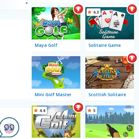
4.3
Maya Golf
Solitaire Game
Mini Golf Master
Scottish Solitaire
4.4
5