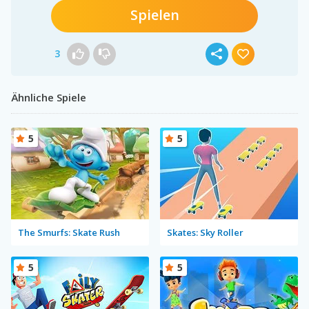
Spielen
3
Ähnliche Spiele
5
5
The Smurfs: Skate Rush
Skates: Sky Roller
5
5