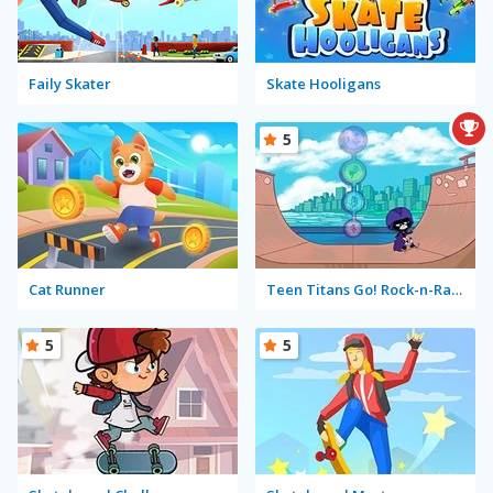
Faily Skater
Skate Hooligans
5
Cat Runner
Teen Titans Go! Rock-n-Raven
5
5