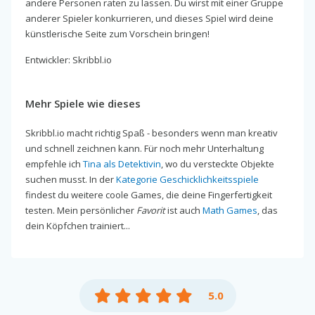
andere Personen raten zu lassen. Du wirst mit einer Gruppe
anderer Spieler konkurrieren, und dieses Spiel wird deine
künstlerische Seite zum Vorschein bringen!
Entwickler: Skribbl.io
Mehr Spiele wie dieses
Skribbl.io macht richtig Spaß - besonders wenn man kreativ
und schnell zeichnen kann. Für noch mehr Unterhaltung
empfehle ich
Tina als Detektivin
, wo du versteckte Objekte
suchen musst. In der
Kategorie Geschicklichkeitsspiele
findest du weitere coole Games, die deine Fingerfertigkeit
testen. Mein persönlicher
Favorit
ist auch
Math Games
, das
dein Köpfchen trainiert...
5.0