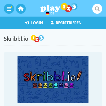
DE
LOGIN
REGISTRIEREN
Skribbl.io