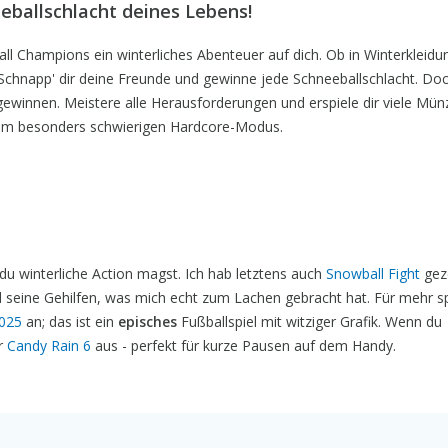
ballschlacht deines Lebens!
ll Champions ein winterliches Abenteuer auf dich. Ob in Winterkleidu
: Schnapp' dir deine Freunde und gewinne jede Schneeballschlacht. Do
u gewinnen. Meistere alle Herausforderungen und erspiele dir viele Mü
dem besonders schwierigen Hardcore-Modus.
u winterliche Action magst. Ich hab letztens auch
Snowball Fight
gezo
d seine Gehilfen, was mich echt zum Lachen gebracht hat. Für mehr sp
2025
an; das ist ein
episches
Fußballspiel mit witziger Grafik. Wenn du
er
Candy Rain 6
aus - perfekt für kurze Pausen auf dem Handy.