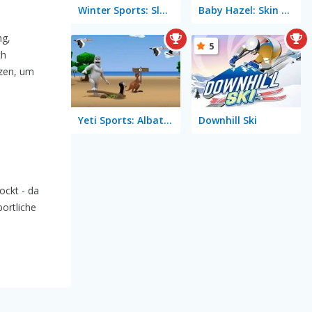
Winter Sports: Slalom Hero
Baby Hazel: Skin Care
ng,
5
ch
nzen, um
Yeti Sports: Albatross Overload
Downhill Ski
ckt - da
ortliche