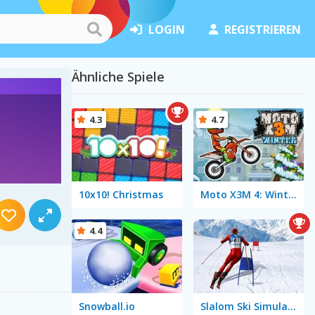
LOGIN
REGISTRIEREN
Ähnliche Spiele
4.3
4.7
10x10! Christmas
Moto X3M 4: Winter
4.4
Snowball.io
Slalom Ski Simulator