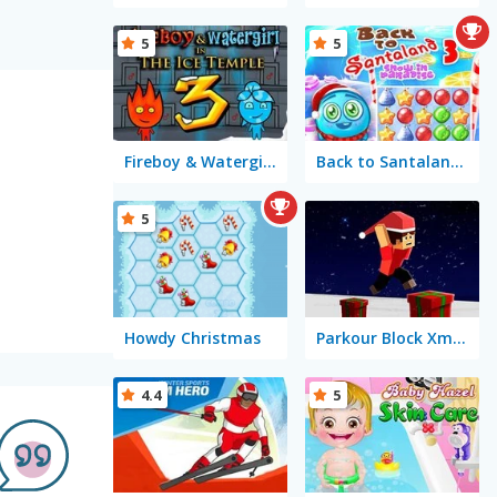
5
5
Fireboy & Watergirl 3 in the Ice Temple
Back to Santaland: Snow in Paradise
5
Howdy Christmas
Parkour Block Xmas Special
4.4
5