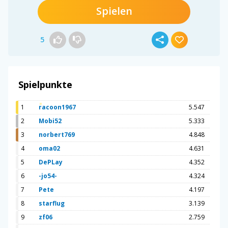
Spielen
5
Spielpunkte
1
racoon1967
5.547
2
Mobi52
5.333
3
norbert769
4.848
4
oma02
4.631
5
DePLay
4.352
6
-jo54-
4.324
7
Pete
4.197
8
starflug
3.139
9
zf06
2.759