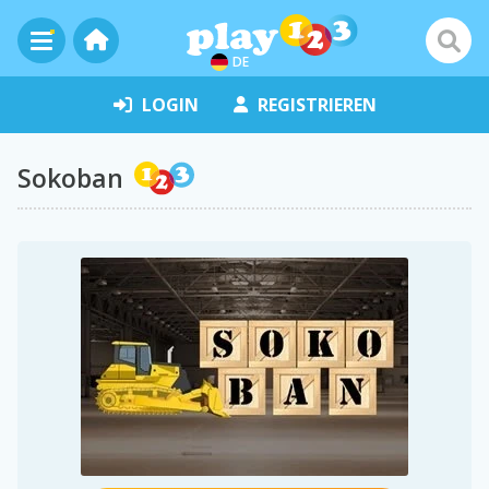
DE
LOGIN
REGISTRIEREN
Sokoban