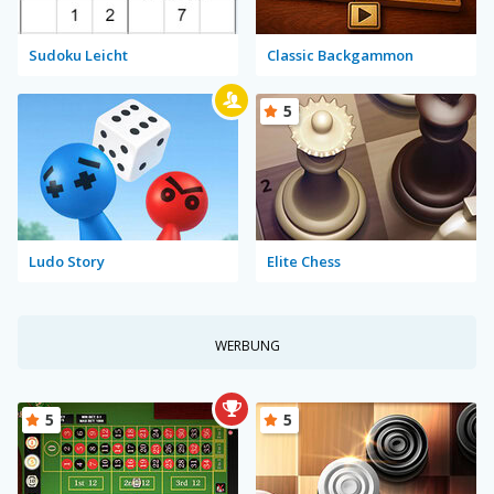
Sudoku Leicht
Classic Backgammon
5
Ludo Story
Elite Chess
WERBUNG
5
5