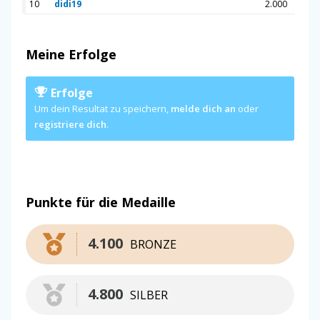
10
didi19
2.000
Meine Erfolge
Erfolge
Um dein Resultat zu speichern,
melde dich an
oder
registriere dich
.
Punkte für die Medaille
4.100
BRONZE
4.800
SILBER