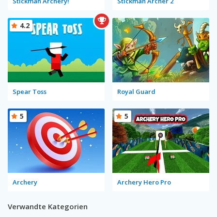
Stickman Archery!
Stickman Archer 2
4.2
Spear Toss
Royal Guard
5
5
Archery
Archery Hero Pro
Verwandte Kategorien