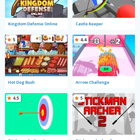
Kingdom Defense Online
Castle Keeper
5
4.4
Hot Dog Bush
Arrow Challenge
4.5
5