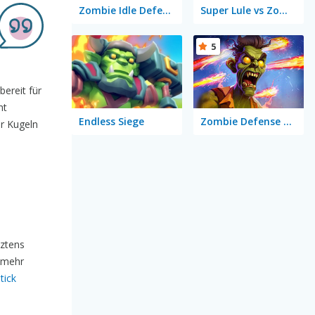
Zombie Idle Defense
Super Lule vs Zombies
5
bereit für
ht
Endless Siege
Zombie Defense War
er Kugeln
tztens
 mehr
tick