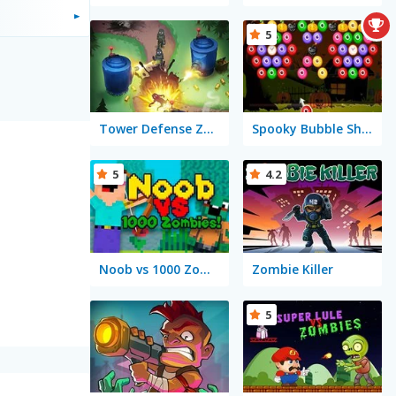
5
Tower Defense Zombies
Spooky Bubble Shooter
5
4.2
Noob vs 1000 Zombies!
Zombie Killer
5