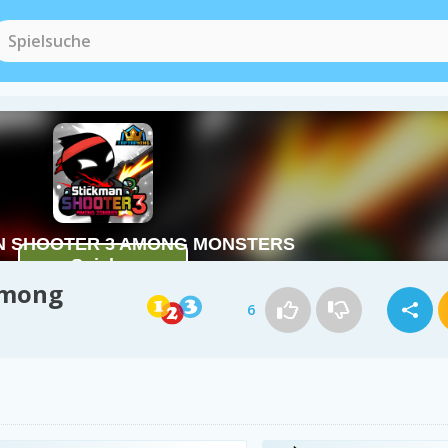
Among
6