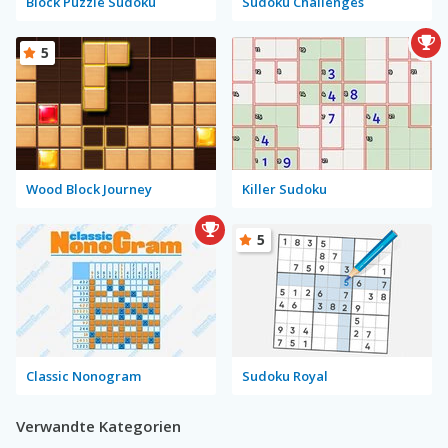
Block Puzzle Sudoku
Sudoku Challenges
5
Wood Block Journey
Killer Sudoku
5
Classic Nonogram
Sudoku Royal
Verwandte Kategorien