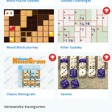
Block Puzzle Sudoku
Sudoku Challenges
5
Wood Block Journey
Killer Sudoku
Classic Nonogram
Sevens
Verwandte Kategorien