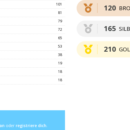
101
120
BRO
81
79
165
SIL
72
65
53
210
GO
38
19
18
18
 an
oder
registriere dich
.