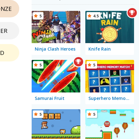
NZE
5
4.5
BER
Ninja Clash Heroes
Knife Rain
LD
5
5
Samurai Fruit
Superhero Memory Match
5
5