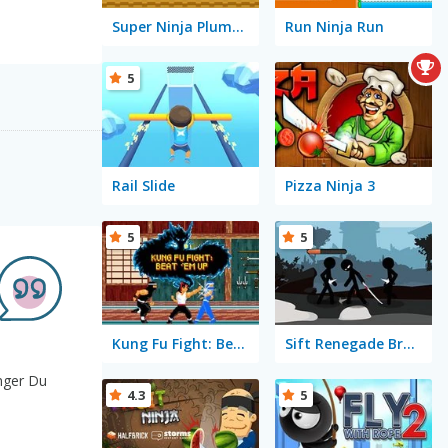
Super Ninja Plumber
Run Ninja Run
5
Rail Slide
Pizza Ninja 3
5
5
Kung Fu Fight: Beat 'Em Up
Sift Renegade Brawl
änger Du
4.3
5