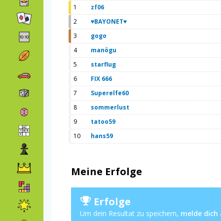
1
zf06
2
♥BAYONET♥
3
gogo
4
manögu
5
starflug
6
FIX 666
7
Superelfe60
8
sommerlust
9
tatoo59
10
hans59
Meine Erfolge
Erfolge
Um dein Resultat zu speichern,
melde dich