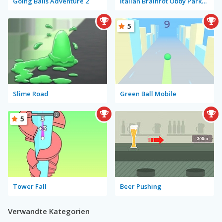
Going Balls Adventure 2
Italian Brainrot Obby Parkour
5
Slime Road
Green Ball Mobile
5
Tower Fall
Beer Pushing
Verwandte Kategorien