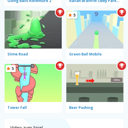
Going Balls Adventure 2
Italian Brainrot Obby Parkour
5
Slime Road
Green Ball Mobile
5
Tower Fall
Beer Pushing
Video zum Spiel