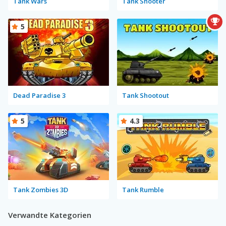
Tank Wars
Tank Shooter
5
Dead Paradise 3
Tank Shootout
5
4.3
Tank Zombies 3D
Tank Rumble
Verwandte Kategorien