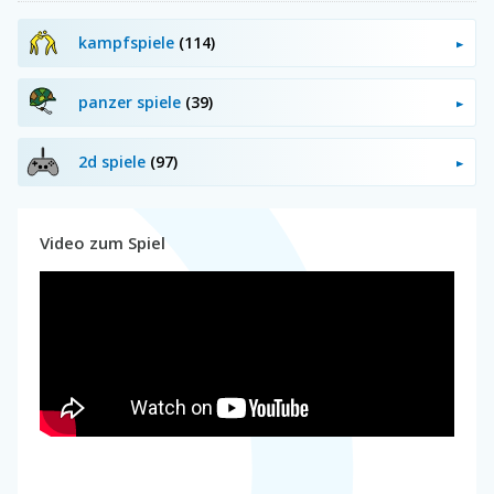
kampfspiele
(114)
panzer spiele
(39)
2d spiele
(97)
Video zum Spiel