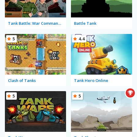
Tank Battle: War Commander
Battle Tank
5
4.4
Clash of Tanks
Tank Hero Online
5
5