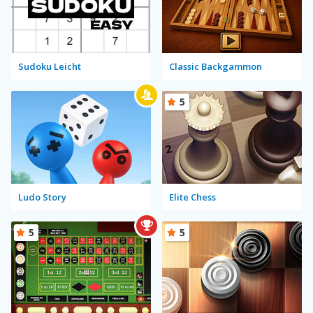
Sudoku Leicht
Classic Backgammon
5
Ludo Story
Elite Chess
5
5