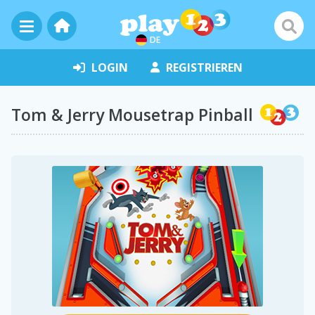
DE
LOGIN
REGISTRIEREN
Tom & Jerry Mousetrap Pinball