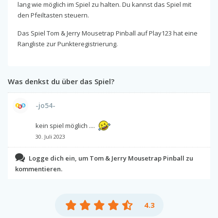
lang wie möglich im Spiel zu halten. Du kannst das Spiel mit
den Pfeiltasten steuern.
Das Spiel Tom & Jerry Mousetrap Pinball auf Play123 hat eine
Rangliste zur Punkteregistrierung.
Was denkst du über das Spiel?
-jo54-
kein spiel möglich ....
30. Juli 2023
Logge dich ein, um Tom & Jerry Mousetrap Pinball zu
kommentieren.
4.3