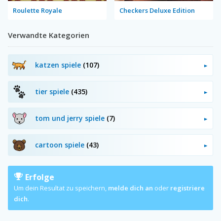
Roulette Royale
Checkers Deluxe Edition
Verwandte Kategorien
katzen spiele
(107)
tier spiele
(435)
tom und jerry spiele
(7)
cartoon spiele
(43)
Erfolge
Um dein Resultat zu speichern,
melde dich an
oder
registriere
dich
.