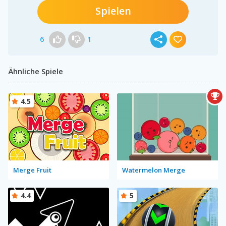
Spielen
6
1
Ähnliche Spiele
4.5
Merge Fruit
Watermelon Merge
4.4
5