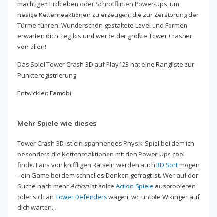
mächtigen Erdbeben oder Schrotflinten Power-Ups, um
riesige Kettenreaktionen zu erzeugen, die zur Zerstörung der
Türme führen. Wunderschön gestaltete Level und Formen
erwarten dich. Leg los und werde der größte Tower Crasher
von allen!
Das Spiel Tower Crash 3D auf Play123 hat eine Rangliste zur
Punkteregistrierung.
Entwickler: Famobi
Mehr Spiele wie dieses
Tower Crash 3D ist ein spannendes Physik-Spiel bei dem ich
besonders die Kettenreaktionen mit den Power-Ups cool
finde. Fans von kniffligen Rätseln werden auch
3D Sort
mögen
- ein Game bei dem schnelles Denken gefragt ist. Wer auf der
Suche nach mehr
Action
ist sollte
Action Spiele
ausprobieren
oder sich an
Tower Defenders
wagen, wo untote Wikinger auf
dich warten...