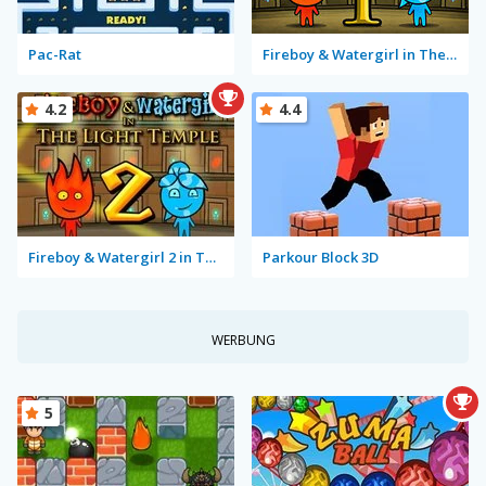
Pac-Rat
Fireboy & Watergirl in The Forest Temple
4.2
4.4
Fireboy & Watergirl 2 in The Light Temple
Parkour Block 3D
WERBUNG
5