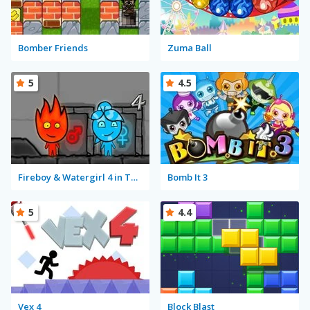
Bomber Friends
Zuma Ball
5
4.5
Fireboy & Watergirl 4 in The Crystal Temple
Bomb It 3
5
4.4
Vex 4
Block Blast