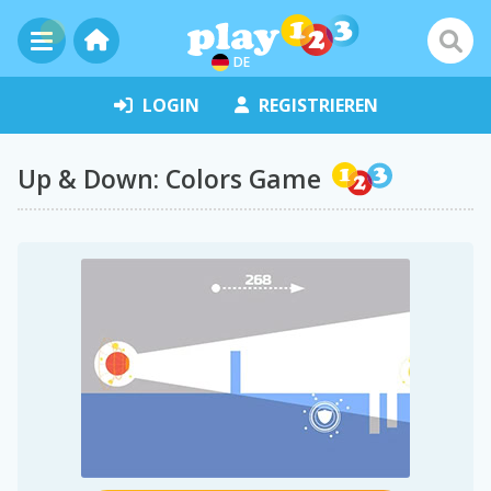
DE
LOGIN
REGISTRIEREN
Up & Down: Colors Game