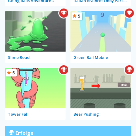
Going Balls Adventure 2
Italian Brainrot Obby Parkour
5
Slime Road
Green Ball Mobile
5
Tower Fall
Beer Pushing
Erfolge