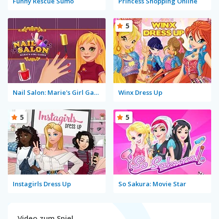
Funny Rescue Sumo
Princess Shopping Online
5
Nail Salon: Marie's Girl Games
Winx Dress Up
5
5
Instagirls Dress Up
So Sakura: Movie Star
Video zum Spiel