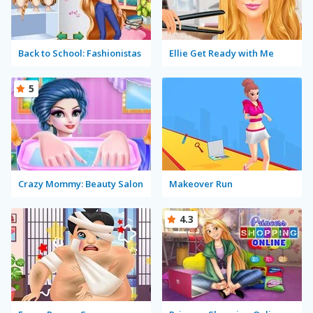
Back to School: Fashionistas
Ellie Get Ready with Me
5
Crazy Mommy: Beauty Salon
Makeover Run
4.3