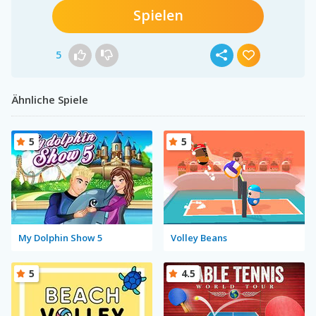
Spielen
5
Ähnliche Spiele
5
5
My Dolphin Show 5
Volley Beans
5
4.5