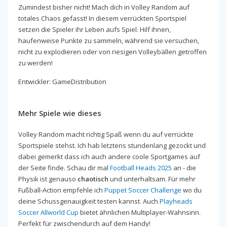
Zumindest bisher nicht! Mach dich in Volley Random auf
totales Chaos gefasst! In diesem verrückten Sportspiel
setzen die Spieler ihr Leben aufs Spiel. Hilf ihnen,
haufenweise Punkte zu sammeln, während sie versuchen,
nicht zu explodieren oder von riesigen Volleybällen getroffen
zu werden!
Entwickler: GameDistribution
Mehr Spiele wie dieses
Volley Random macht richtig Spaß wenn du auf verrückte
Sportspiele stehst. Ich hab letztens stundenlang gezockt und
dabei gemerkt dass ich auch andere coole Sportgames auf
der Seite finde. Schau dir mal
Football Heads 2025
an - die
Physik ist genauso
chaotisch
und unterhaltsam. Für mehr
Fußball-Action empfehle ich
Puppet Soccer Challenge
wo du
deine Schussgenauigkeit testen kannst. Auch
Playheads
Soccer Allworld Cup
bietet ähnlichen Multiplayer-Wahnsinn.
Perfekt für zwischendurch auf dem Handy!