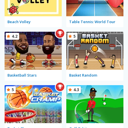
Beach Volley
Table Tennis: World Tour
4.2
5
Basketball Stars
Basket Random
5
4.3