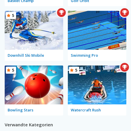
Basket Champ
Golf Orbit
5
Downhill Ski Mobile
Swimming Pro
5
5
Bowling Stars
Watercraft Rush
Verwandte Kategorien