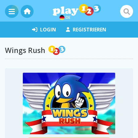
DE
LOGIN
REGISTRIEREN
Wings Rush