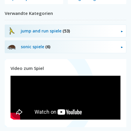
Verwandte Kategorien
jump and run spiele
(53)
sonic spiele
(6)
Video zum Spiel