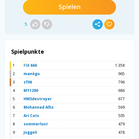
Spielen
5
Spielpunkte
1
FIX 666
1.358
2
manögu
965
3
zf06
796
4
MT1200
686
5
HMSdestroyer
677
6
Mohannad Alhz
569
7
Ari Cats
505
8
sommerlust
479
9
Joggeli
478