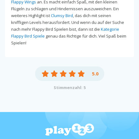
Flappy Wings
an. Es macht einfach Spaß, mit den kleinen
Flügeln zu schlagen und Hindernissen auszuweichen. Ein
weiteres Highlight ist
Clumsy Bird
, das dich mit seinen
kniffligen Levels herausfordert. Und wenn du auf der Suche
nach mehr Flappy Bird Spielen bist, dann ist die
Kategorie
Flappy Bird Spiele
genau das Richtige für dich. Viel Spaß beim
Spielen!
5.0
Stimmenzahl: 5