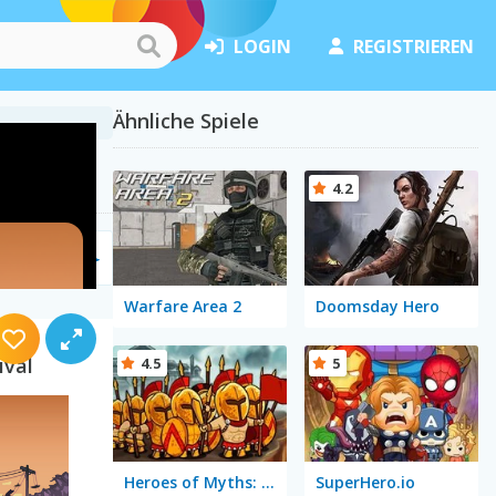
LOGIN
REGISTRIEREN
Ähnliche Spiele
4.2
le
(158)
Warfare Area 2
Doomsday Hero
ival
4.5
5
Heroes of Myths: Warriors of Gods
SuperHero.io