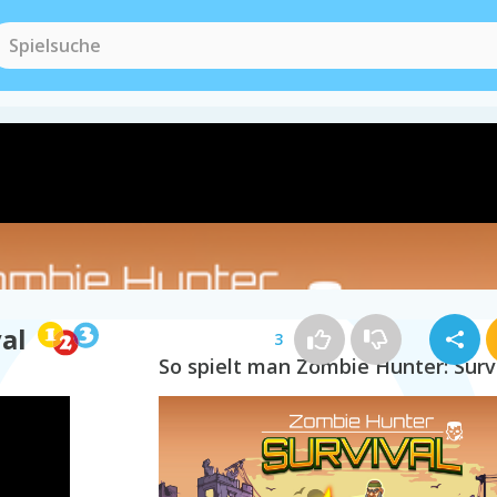
Waffen Spiele
(164)
Überlebensspie
al
3
So spielt man Zombie Hunter: Surv