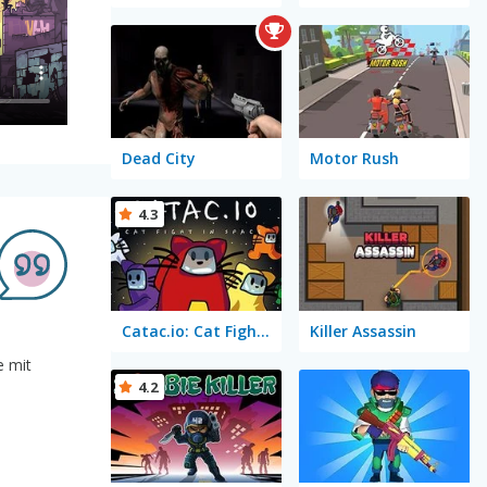
Dead City
Motor Rush
4.3
Catac.io: Cat Fight in Space
Killer Assassin
e mit
4.2