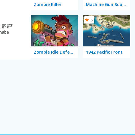
Zombie Killer
Machine Gun Squad
5
m gegen
 habe
Zombie Idle Defense
1942 Pacific Front