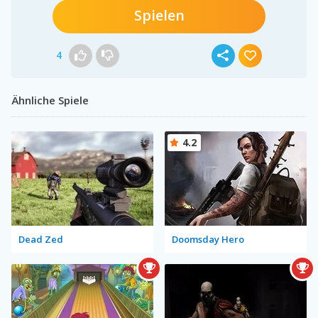
Spielen
4
Ähnliche Spiele
4.2
Dead Zed
Doomsday Hero