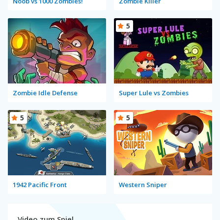
Noob vs 1000 Zombies!
Zombie Killer
5
Zombie Idle Defense
Super Lule vs Zombies
5
5
1942 Pacific Front
Western Sniper
Video zum Spiel