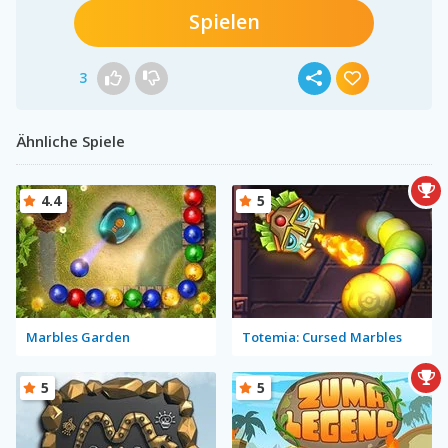
Spielen
3
Ähnliche Spiele
4.4
5
Marbles Garden
Totemia: Cursed Marbles
5
5