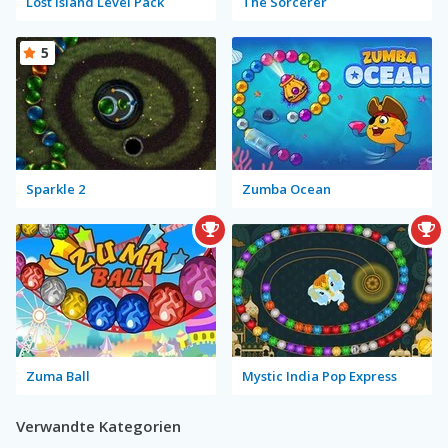
Lost Island Level Pack
The Sorcerer
5
Sparkle 2
Zumba Ocean
Zuma Ball
Mystic India Pop Express
Verwandte Kategorien