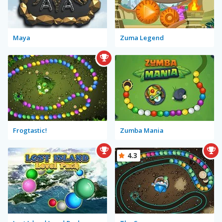
Maya
Zuma Legend
Frogtastic!
Zumba Mania
4.3