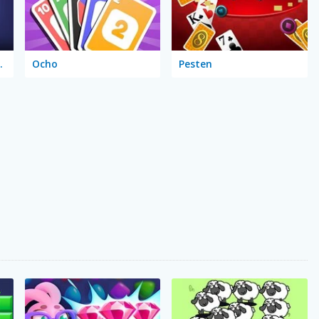
t Edition
Ocho
Pesten