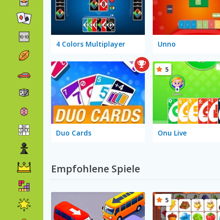
4 Colors Multiplayer
Unno
5
Duo Cards
Onu Live
Empfohlene Spiele
5