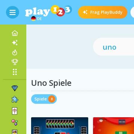
Frag
PlayBuddy
DE
Uno Spiele
Spiele
8