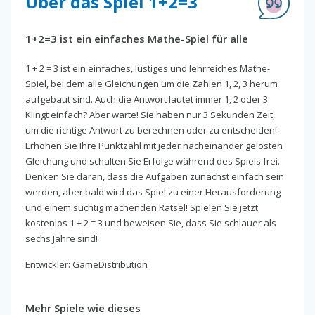
Über das Spiel 1+2=3
1+2=3 ist ein einfaches Mathe-Spiel für alle
1 + 2 = 3 ist ein einfaches, lustiges und lehrreiches Mathe-
Spiel, bei dem alle Gleichungen um die Zahlen 1, 2, 3 herum
aufgebaut sind. Auch die Antwort lautet immer 1, 2 oder 3.
Klingt einfach? Aber warte! Sie haben nur 3 Sekunden Zeit,
um die richtige Antwort zu berechnen oder zu entscheiden!
Erhöhen Sie Ihre Punktzahl mit jeder nacheinander gelösten
Gleichung und schalten Sie Erfolge während des Spiels frei.
Denken Sie daran, dass die Aufgaben zunächst einfach sein
werden, aber bald wird das Spiel zu einer Herausforderung
und einem süchtig machenden Rätsel! Spielen Sie jetzt
kostenlos 1 + 2 = 3 und beweisen Sie, dass Sie schlauer als
sechs Jahre sind!
Entwickler: GameDistribution
Mehr Spiele wie dieses