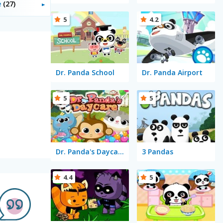
e
(27)
5
4.2
Dr. Panda School
Dr. Panda Airport
5
5
Dr. Panda's Daycare
3 Pandas
4.4
5