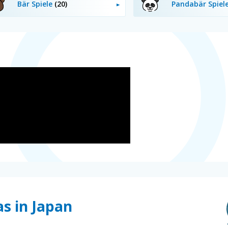
Bär Spiele
(20)
Pandabär Spiel
as in Japan