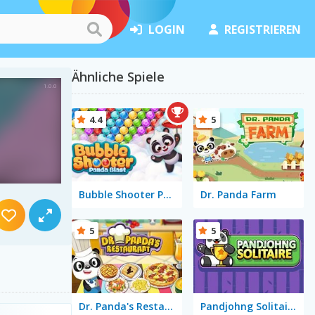
LOGIN
REGISTRIEREN
Ähnliche Spiele
4.4
5
Bubble Shooter Panda Blast
Dr. Panda Farm
5
5
Dr. Panda's Restaurant
Pandjohng Solitaire