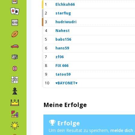
1
Elchkuh66
2
starflug
3
hudriwudri
4
Nahest
5
babs156
6
hans59
7
zf06
8
FIX 666
9
tatoo59
10
♥BAYONET♥
Meine Erfolge
Erfolge
Um dein Resultat zu speichern,
melde dich