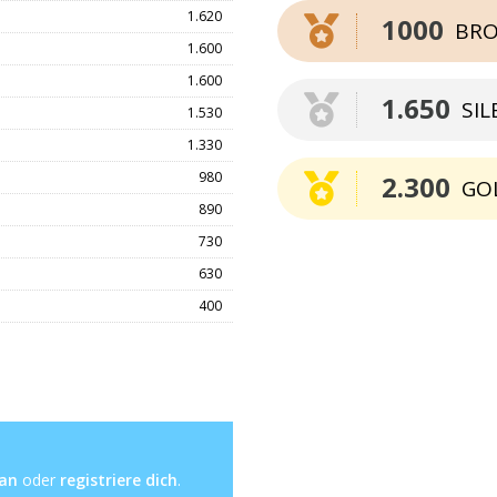
1.620
1000
BRO
1.600
1.600
1.650
SIL
1.530
1.330
980
2.300
GO
890
730
630
400
 an
oder
registriere dich
.