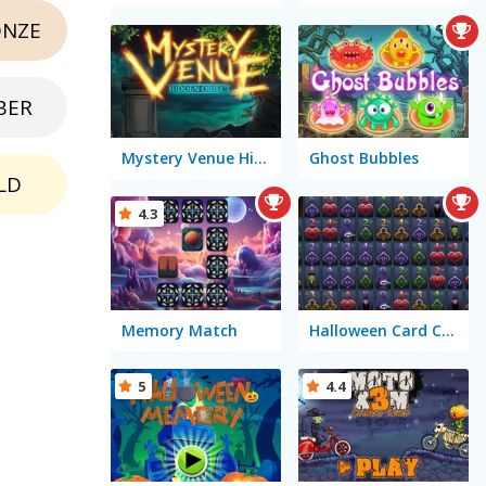
NZE
BER
Mystery Venue Hidden Object
Ghost Bubbles
LD
4.3
Memory Match
Halloween Card Connect
5
4.4