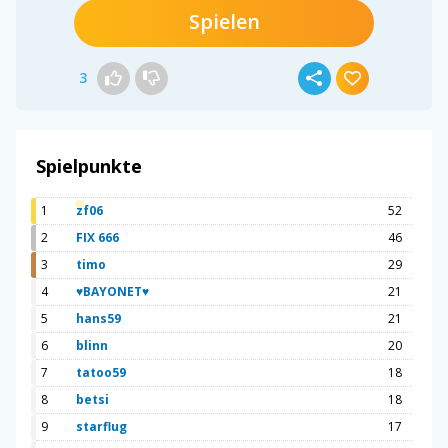
Spielen
3
Spielpunkte
1
zf06
52
2
FIX 666
46
3
timo
29
4
♥BAYONET♥
21
5
hans59
21
6
blinn
20
7
tatoo59
18
8
betsi
18
9
starflug
17