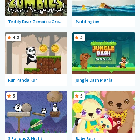
Teddy Bear Zombies: Grenades
Paddington
4.2
5
Run Panda Run
Jungle Dash Mania
5
5
3 Pandas 2. Night
Baby Bear