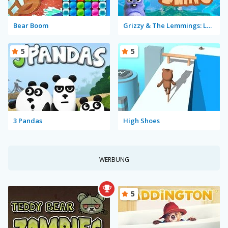
Bear Boom
Grizzy & The Lemmings: Lemmings Sling
5
5
3 Pandas
High Shoes
WERBUNG
5