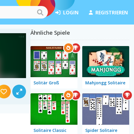
LOGIN
REGISTRIEREN
Ähnliche Spiele
Solitär Groß
Mahjongg Solitaire
d
Solitaire Classic
Spider Solitaire