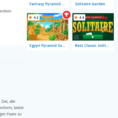
Fantasy Pyramid Solitaire
Solitaire Garden
deckten
4.2
4.4
Egypt Pyramid Solitaire
Best Classic Solitaire
Ziel, alle
enform, bietet
igen Paare zu