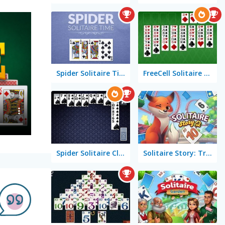
Spider Solitaire Time
FreeCell Solitaire Classic
Spider Solitaire Classic
Solitaire Story: TriPeaks 2