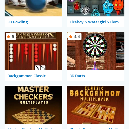
3D Bowling
Fireboy & Watergirl 5 Elements
5
4.4
Backgammon Classic
3D Darts