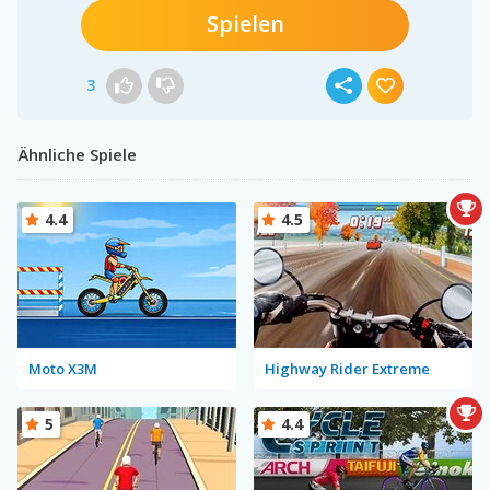
Spielen
3
Ähnliche Spiele
4.4
4.5
Moto X3M
Highway Rider Extreme
5
4.4