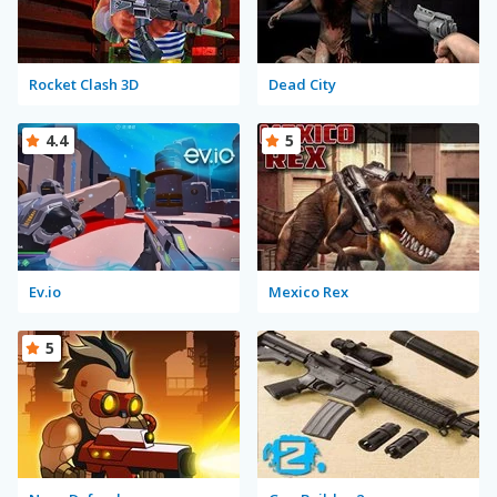
Rocket Clash 3D
Dead City
4.4
5
Ev.io
Mexico Rex
5