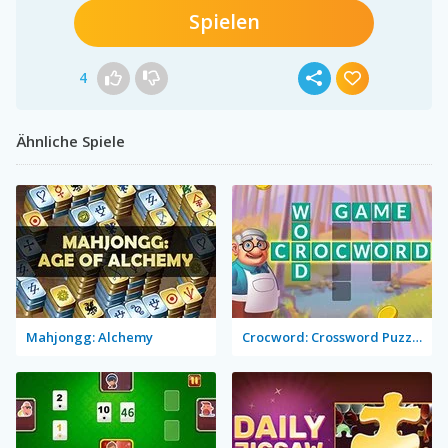
Spielen
4
Ähnliche Spiele
Mahjongg: Alchemy
Crocword: Crossword Puzzle Game