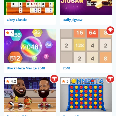
Okey Classic
Daily Jigsaw
5
Block Hexa Merge 2048
2048
4.2
5