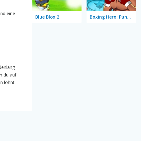
n
und eine
Blue Blox 2
Boxing Hero: Punch Champions
ndenlang
n du auf
n lohnt