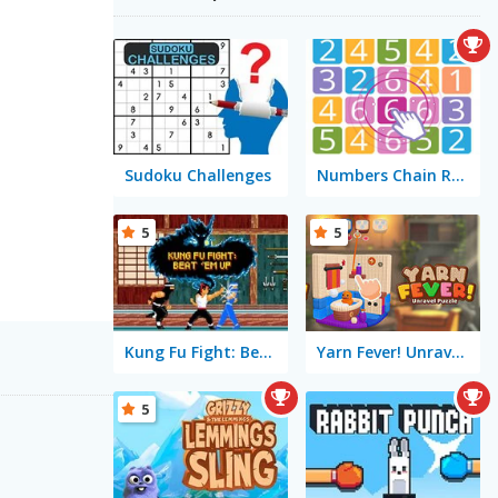
Sudoku Challenges
Numbers Chain Reaction
5
5
Kung Fu Fight: Beat 'Em Up
Yarn Fever! Unravel Puzzle
5