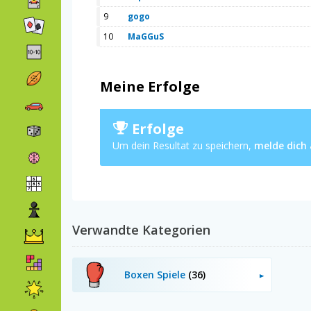
9
gogo
10
MaGGuS
Meine Erfolge
Erfolge
Um dein Resultat zu speichern,
melde dich
Verwandte Kategorien
Boxen Spiele
(36)