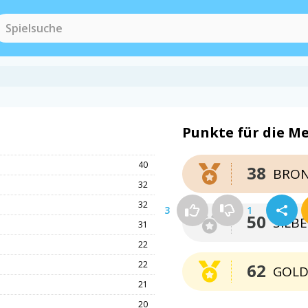
Punkte für die Me
40
38
BRON
32
32
3
1
50
SILB
31
22
22
62
GOL
21
20