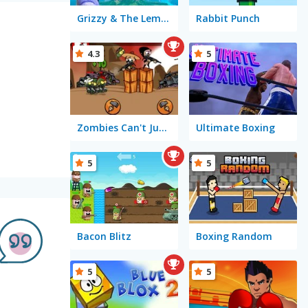
Grizzy & The Lemmings: Lemmings Sling
Rabbit Punch
4.3
5
Zombies Can't Jump
Ultimate Boxing
5
5
Bacon Blitz
Boxing Random
5
5