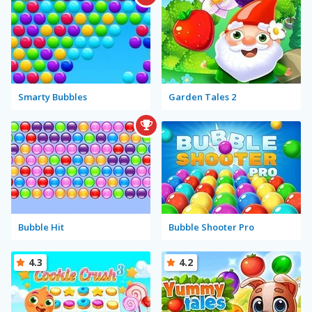
Smarty Bubbles
Garden Tales 2
Bubble Hit
Bubble Shooter Pro
4.3
4.2