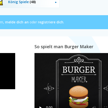
König Spiele
(48)
ern,
melde dich an
oder
registriere dich
.
So spielt man Burger Maker