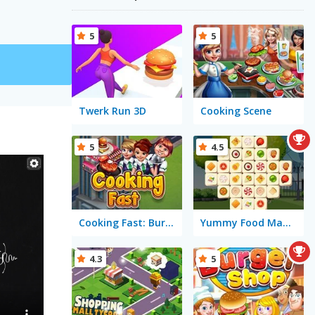
5
5
Twerk Run 3D
Cooking Scene
5
4.5
Cooking Fast: Burger & Hotdog
Yummy Food Mahjong
4.3
5