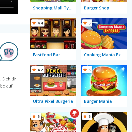
Shopping Mall Tycoon
Burger Shop
4.4
5
Fastfood Bar
Cooking Mania Express
4.2
5
 Sieh dir
abe auf
Ultra Pixel Burgeria
Burger Mania
5
5