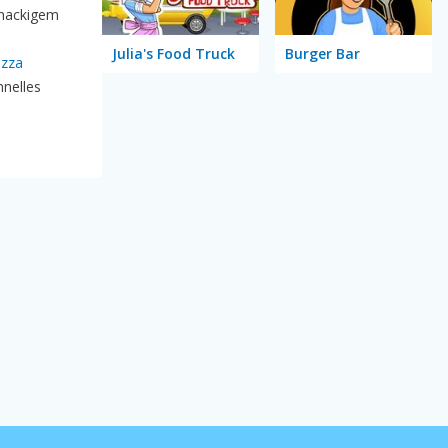
knackigem
Julia's Food Truck
Burger Bar
izza
nelles