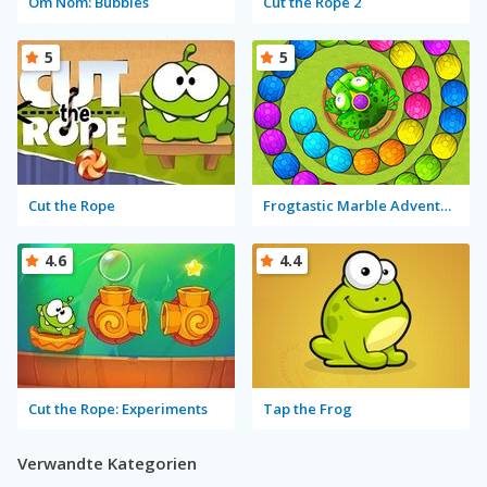
Om Nom: Bubbles
Cut the Rope 2
5
5
Cut the Rope
Frogtastic Marble Adventure
4.6
4.4
Cut the Rope: Experiments
Tap the Frog
Verwandte Kategorien