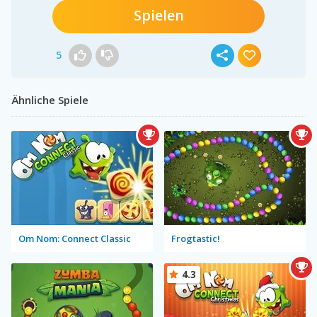
Spielen
5
Ähnliche Spiele
Om Nom: Connect Classic
Frogtastic!
4.3