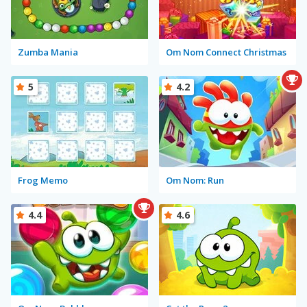
Zumba Mania
Om Nom Connect Christmas
5
4.2
Frog Memo
Om Nom: Run
4.4
4.6