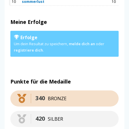
10
sommerlust
10
Meine Erfolge
Erfolge
Um dein Resultat zu speichern,
melde dich an
oder
registriere dich
.
Punkte für die Medaille
340
BRONZE
420
SILBER