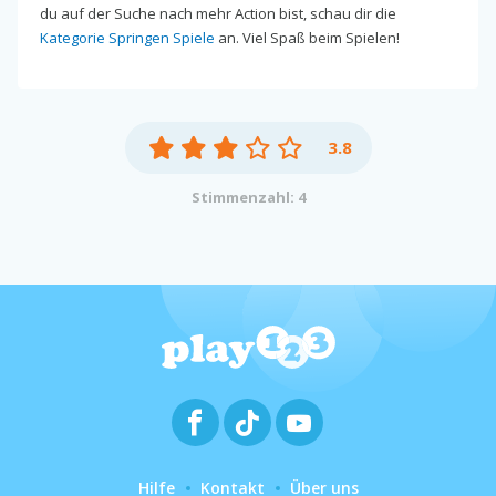
du auf der Suche nach mehr Action bist, schau dir die
Kategorie Springen Spiele
an. Viel Spaß beim Spielen!
3.8
Stimmenzahl: 4
Hilfe
Kontakt
Über uns