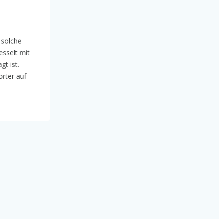
 solche
esselt mit
gt ist.
rter auf