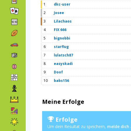
1
dkc-user
2
Josee
3
Lilachaos
4
FIX 666
5
bignobbi
6
starflug
7
lulatsch87
8
easyskadi
9
Doof
10
babs156
Meine Erfolge
Erfolge
Um dein Resultat zu speichern,
melde dich