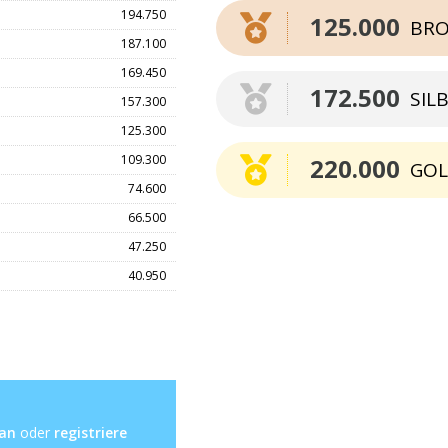
194.750
125.000
BRO
187.100
169.450
172.500
SIL
157.300
125.300
109.300
220.000
GO
74.600
66.500
47.250
40.950
 an
oder
registriere