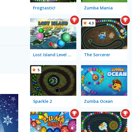
Frogtastic!
Zumba Mania
4.3
Lost Island Level Pack
The Sorcerer
5
Sparkle 2
Zumba Ocean