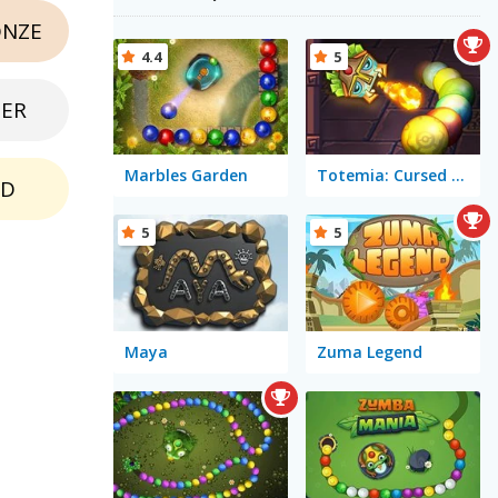
NZE
4.4
5
BER
Marbles Garden
Totemia: Cursed Marbles
LD
5
5
Maya
Zuma Legend