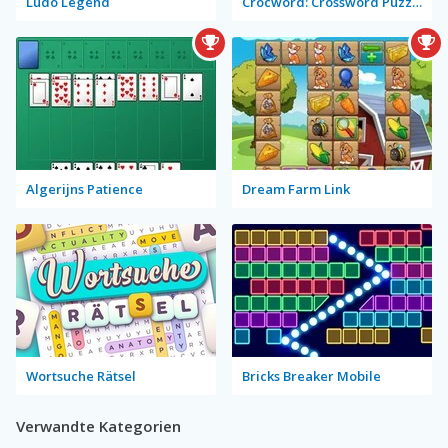
Ludo Legend
Crocword: Crossword Puzzle Game
Algerijns Patience
Dream Farm Link
Wortsuche Rätsel
Bricks Breaker Mobile
Verwandte Kategorien