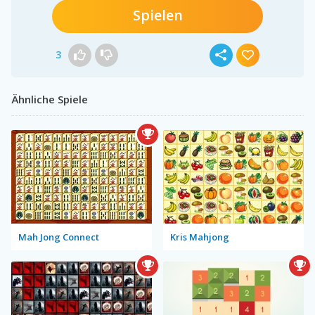
Spielen
3
Ähnliche Spiele
Mah Jong Connect
Kris Mahjong