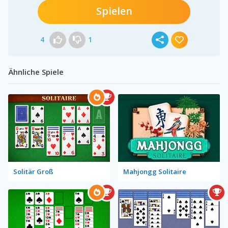
Spielen
4
1
Ähnliche Spiele
Solitär Groß
Mahjongg Solitaire