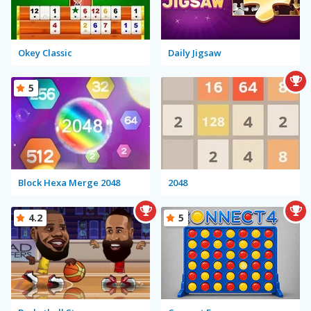
Okey Classic
Daily Jigsaw
5
Block Hexa Merge 2048
2048
4.2
5