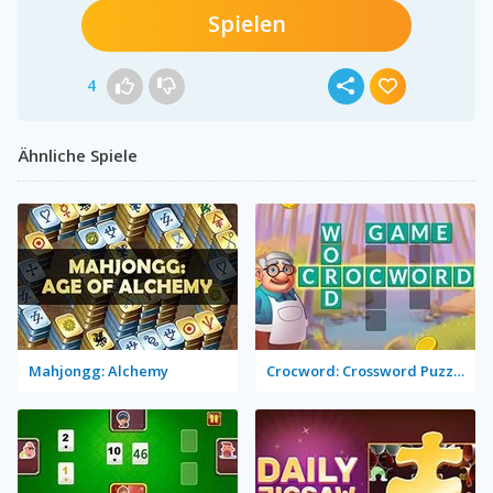
Spielen
4
Ähnliche Spiele
Mahjongg: Alchemy
Crocword: Crossword Puzzle Game