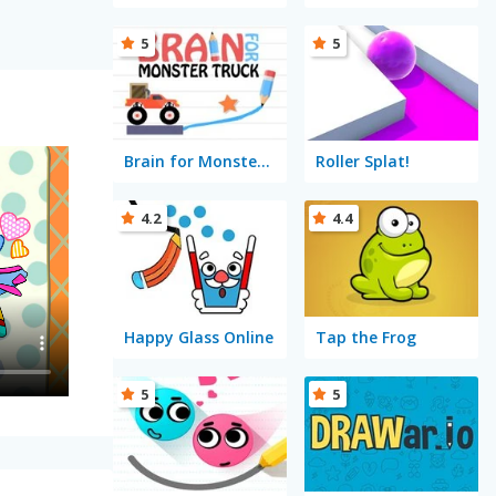
5
5
Brain for Monster Truck
Roller Splat!
4.2
4.4
Happy Glass Online
Tap the Frog
5
5