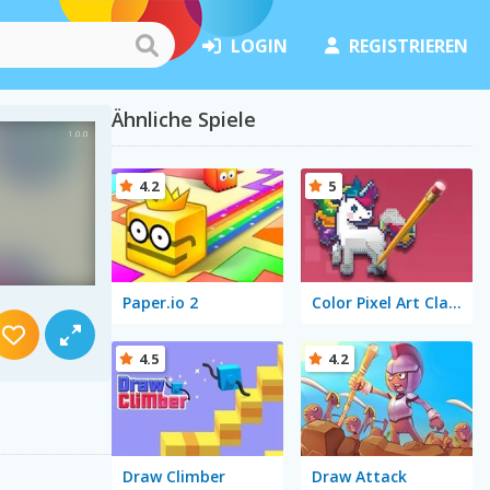
LOGIN
REGISTRIEREN
Ähnliche Spiele
4.2
5
Paper.io 2
Color Pixel Art Classic
4.5
4.2
Draw Climber
Draw Attack