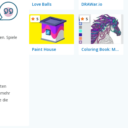
Love Balls
DRAWar.io
5
5
en. Spiele
Paint House
Coloring Book: Mandala
sten
h mehr
e die