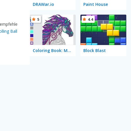
DRAWar.io
Paint House
5
4.4
ß empfehle
lling Ball
Coloring Book: Mandala
Block Blast