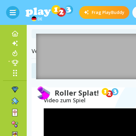
Frag
PlayBuddy
DE
Verwandte Kategorien
Malspiele
(63)
Roller Splat!
Video zum Spiel