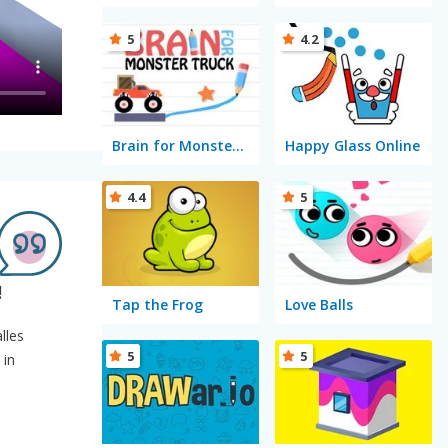
5
4.2
Brain for Monster Truck
Happy Glass Online
4.4
5
!
Tap the Frog
Love Balls
lles
5
5
 in