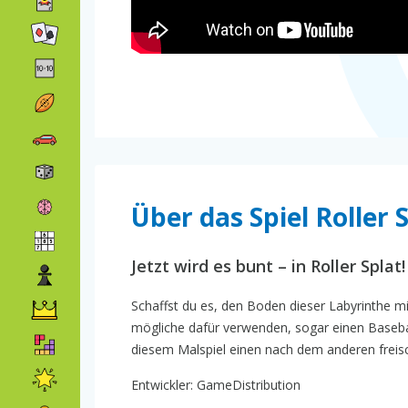
Über das Spiel Roller S
Jetzt wird es bunt – in Roller Splat
Schaffst du es, den Boden dieser Labyrinthe mi
mögliche dafür verwenden, sogar einen Basebal
diesem Malspiel einen nach dem anderen freisc
Entwickler: GameDistribution