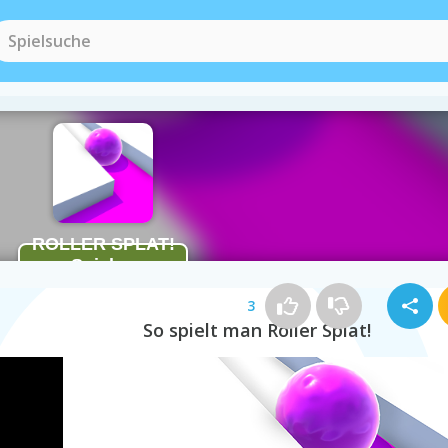
Baseballspiele
(16)
3
So spielt man Roller Splat!