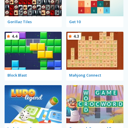
Gorillaz Tiles
Get 10
4.4
4.3
Block Blast
Mahjong Connect