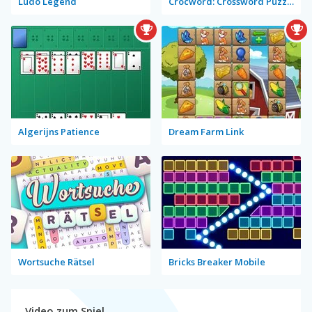
Ludo Legend
Crocword: Crossword Puzzle Game
Algerijns Patience
Dream Farm Link
Wortsuche Rätsel
Bricks Breaker Mobile
Video zum Spiel